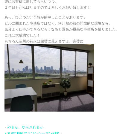
逆にお客様に癒してもらいつつ、
２年目もがんばりますのでよろしくお願い致します！
あっ、ひとつだけ予想が的中したことがあります。
ビルに囲まれた事務所ではなく、河川敷の前の開放的な環境なら、
気分よく仕事ができるだろうなあと景色が最高な事務所を借りました。
これは大成功でした！
もちろん淀川の花火は完璧に見えますよ、完璧に
«
やるか、やらされるか
2019年我的マラソンシーズン到来
»