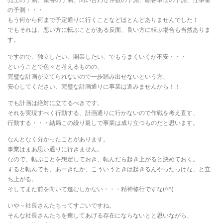
の予測・・・
もう何から何まで予定通りに行くことなどほとんどありませんでした！
でもそれは、悪い方に転ぶことがある反面、良い方に転ぶ場合も当然ありま
す。
ですので、独立したい、開業したい、でもうまくいくか不安・・・
ということで色々と考えるものの、
完璧な計画が立てられないので一歩踏み出せないという方、
安心してください、完璧な計画通りに事業は進みませんから！！
でも計画は絶対に立てるべきです。
それを実現すべく行動する、計画通りに行かないので作戦を考え直す、
行動する・・・結局この繰り返しで事業は成り立つものだと思います。
なんとなく分かったことがあります。
事業はまあ思い通りに行きません。
なので、転ぶことを想定しておき、転んだら起き上がると決めておく。
すると転んでも、あーきたか、こういうときは起きるんやったっけな、と立
ち上がる。
そしてまた前を向いて進むしかない・・・精神修行ですな(^^)
いや～社長さんたちってすごいですね。
そんな社長さんたちを癒してあげる存在にならないとと思いながら、