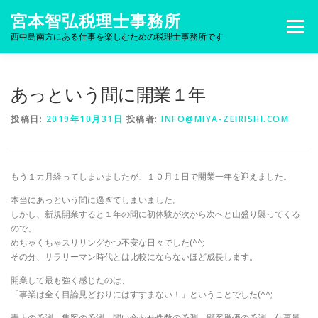
コンテンツへスキップ
宮本智弘税理士事務所
メニュー
西中島南方にある仕事を楽しむための税理士事務所です
あっという間に開業１年
投稿日:
2019年10月31日
投稿者:
INFO@MIYA-ZEIRISHI.COM
もう１カ月経ってしまいましたが、１０月１日で開業一年を迎えました。
本当にあっという間に過ぎてしまいました。
しかし、新規開業すると１年の間に初体験が次から次へと山盛り襲ってくる
ので、
めちゃくちゃスリリングかつ不安な日々でした(^^;
その分、サラリーマン時代とは比較にならないほど成長します。
開業して最も強く感じたのは、
「事業は全く目論見どおりにはすすまない！」ということでした(^^;
売上の予測、集客の予測、問い合わせ件数の予測、顧客単価の予測、仕事量